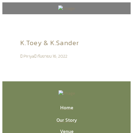
K.Toey & K.Sander
Piriya
กันยายน 16, 2022
Home
Our Story
Venue