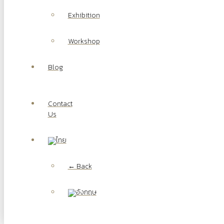
Exhibition
Workshop
Blog
Contact
Us
← Back