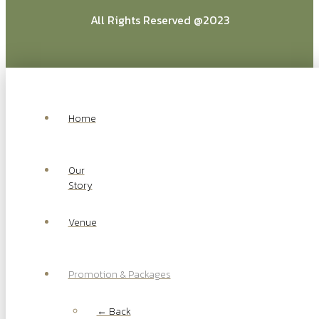
All Rights Reserved @2023
Home
Our
Story
Event Package
Venue
See More Event Package
Promotion & Packages
← Back