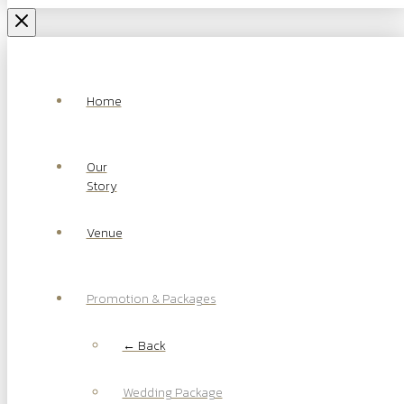
Home
Our
Story
Venue
Promotion & Packages
← Back
Wedding Package