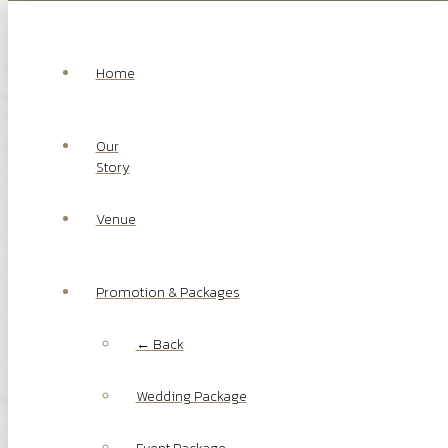
Home
Our
Story
Venue
Promotion & Packages
← Back
Wedding Package