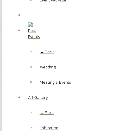
Event Package
Past
Events
← Back
Wedding
Meeting & Events
Art Gallery
← Back
Exhibition