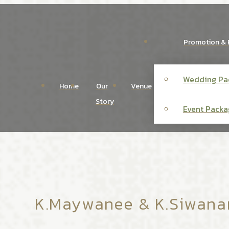
Promotion & 
Wedding Pa
Home
Our
Venue
Story
Event Packa
K.Maywanee & K.Siwana