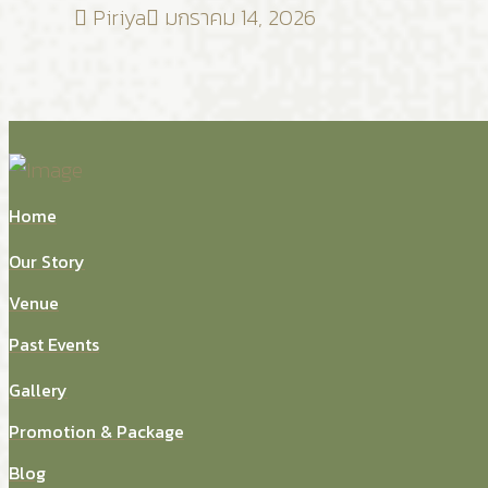
Piriya
มกราคม 14, 2026
Home
Our Story
Venue
Past Events
Gallery
Promotion & Package
Blog