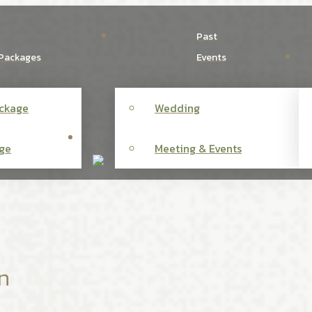
Past
Packages
Events
ckage
Wedding
ge
Meeting & Events
n