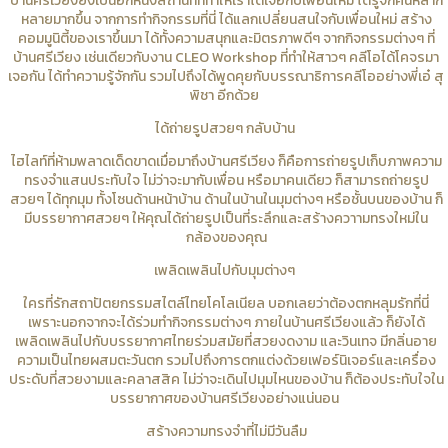
บ้านศรีเวียงยังเป็นอีกหนึ่งสถานที่ที่ทำให้เราได้เจอกับเพื่อนใหม่ ได้รู้จักคนหลาก
หลายมากขึ้น จากการทำกิจกรรมที่นี่ ได้แลกเปลี่ยนสนใจกับเพื่อนใหม่ สร้าง
คอมมูนิตี้ของเราขึ้นมา ได้ทั้งความสนุกและมิตรภาพดีๆ จากกิจกรรมต่างๆ ที่
บ้านศรีเวียง เช่นเดียวกับงาน CLEO Workshop ที่ทำให้สาวๆ คลีโอได้โคจรมา
เจอกัน ได้ทำความรู้จักกัน รวมไปถึงได้พูดคุยกับบรรณาธิการคลีโออย่างพี่เอ๋ สุ
พิชา อีกด้วย
ได้ถ่ายรูปสวยๆ กลับบ้าน
ไฮไลท์ที่ห้ามพลาดเด็ดขาดเมื่อมาถึงบ้านศรีเวียง ก็คือการถ่ายรูปเก็บภาพความ
ทรงจำแสนประทับใจ ไม่ว่าจะมากับเพื่อน หรือมาคนเดียว ก็สามารถถ่ายรูป
สวยๆ ได้ทุกมุม ทั้งโซนด้านหน้าบ้าน ด้านในบ้านในมุมต่างๆ หรือชั้นบนของบ้าน ก็
มีบรรยากาศสวยๆ ให้คุณได้ถ่ายรูปเป็นที่ระลึกและสร้างควาามทรงใหม่ใน
กล้องของคุณ
เพลิดเพลินไปกับมุมต่างๆ
ใครที่รักสถาปัตยกรรมสไตล์ไทยโคโลเนียล บอกเลยว่าต้องตกหลุมรักที่นี่
เพราะนอกจากจะได้ร่วมทำกิจกรรมต่างๆ ภายในบ้านศรีเวียงแล้ว ก็ยังได้
เพลิดเพลินไปกับบรรยากาศไทยร่วมสมัยที่สวยงดงาม และวินเทจ มีกลิ่นอาย
ความเป็นไทยผสมตะวันตก รวมไปถึงการตกแต่งด้วยเฟอร์นิเจอร์และเครื่อง
ประดับที่สวยงามและคลาสสิค ไม่ว่าจะเดินไปมุมไหนของบ้าน ก็ต้องประทับใจใน
บรรยากาศของบ้านศรีเวียงอย่างแน่นอน
สร้างความทรงจำที่ไม่มีวันลืม