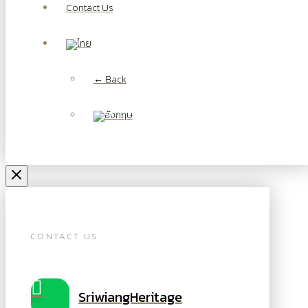
Contact Us
← Back
CONTACT US
SriwiangHeritage