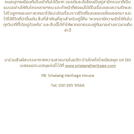
คนสนุกๆเหมือนกันจึงเข้ากันได้ดีมาก วอลต์และลิเลียนเป็นคู่สามีภรรยาที่เป็น
แบบอย่างให้กับใครหลายๆคน และทำหน้าที่พ่อแม่ได้ดีในเรื่องของความรักและ
ใส่ใจลูกๆของเขา พวกเขาได้แบ่งปันเรื่องราวชีวิตที่แสนยอดเยี่ยมออกมา และ
ได้ใช้ชีวิตที่น่าตื่นเต้น สิ่งที่สำคัญที่สุดสำหรับคู่นี้คือ “พวกเขามีความรักให้กันใน
ทุกวินาทีที่ได้อยู่ด้วยกัน” และสิ่งนี้ได้ทำให้พวกเขาครองคู่กันมาอย่างยาวนานถึง
41 ปี
มาร่วมสัมผัสบรรยากาศความสวยงามในอดีต บ้านไทยโคโลเนียลยุค รศ 130
บนถนนประมวญแห่งนี้ ได้ที่
www.sriwiangheritage.com
FB: Sriwiang Heritage House
Tel: 081 395 9566