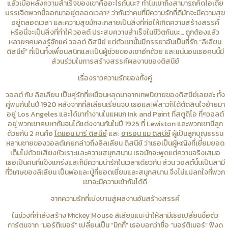
แล้วเบื้อหลังความสำเร็จของเขาคืออะไรกันนะ? ทำไมเขาถึงสามารถคิดไอเดีย
บรรเจิดพวกนี้ออกมาอยู่ตลอดเวลา? ว่ากันว่าคนที่มีความรักที่ดีมักจะมีความสุข
อยู่ตลอดเวลา และความสุขมักจะกลายเป็นสิ่งที่ก่อให้เกิดความสร้างสรรค์
หรือนี่จะเป็นสิ่งที่ทำให้ วอลต์ ประสบความสำเร็จในชีวิตกันนะ… ถูกต้องแล้ว
หลายๆคนคงรู้จักแค่ วอลต์ ดิสนีย์ แต่ตัวเขานั้นมีภรรยาอันเป็นที่รัก “ลิเลียน
ดิสนีย์” ที่เป็นทั้งเพื่อนสนิทและเป็นผู้ช่วยของเขาอีกด้วย และแน่นอนเธอคนนี้มี
ส่วนร่วมในการสร้างสรรค์ผลงานของดิสนีย์
เรื่องราวความรักของทั้งคู่
วอลต์ กับ ลิลเลียน เป็นคู่รักที่เหมือนหลุดมาจากเทพนิยายของดิสนีย์เลยล่ะ ทั้ง
คู่พบกันในปี 1920 หลังจากที่ลิเลียนเรียนจบ เธอและพี่สาวก็ได้ตัดสินใจย้ายมา
อยู่ Los Angeles และได้มาทำงานในแผนก Ink and Paint ที่สตูดิโอ ที่ๆวอลต์
อยู่ พวกเขาคบหากันจนได้แต่งงานกันในปี 1925 ที่ Lewiston และพวกเขามีลูก
ด้วยกัน 2 คนคือ
ไดแอน มารี ดิสนีย์
และ
ชารอน แม ดิสนีย์
ผู้เป็นลูกบุญธรรม
หลานชายของวอลต์เคยกล่าวถึงลิลเลียน ดิสนีย์ ว่าเธอเป็นผู้หญิงที่เยี่ยมยอด
เต็มไปด้วยเสียงหัวเราะและความสนุกสนาน เธอมักจะพูดแต่ความจริงเสมอ
เธอเป็นคนที่แข็งแกร่งและก็มีความน่ารักในเวลาเดียวกัน ส่วน วอลต์นั้นเป็นสามี
ที่วิเศษของลิเลียน เป็นพ่อและปู่ที่ยอดเยี่ยมและสนุกสนาน จึงไม่แปลกใจที่พวก
เขาจะมีความเข้ากันได้ดี
จากความรักที่เบ่งบานสู่ผลงานอันสร้างสรรค์
ในช่วงที่กำลังสร้าง Mickey Mouse ลิเลียนแนะนำให้สามีเธอเปลี่ยนชื่อตัว
การ์ตูนจาก “มอร์ติเมอร์” เปลี่ยนเป็น “มิกกี้” เธอบอกว่าชื่อ “มอร์ติเมอร์” ฟังดู