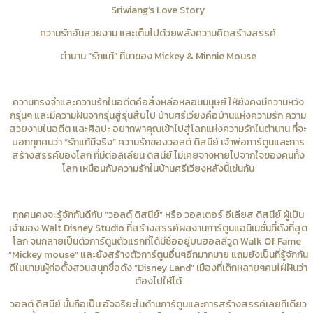
Sriwiang’s Love Story
ความรักอันสวยงาม และเต็มไปด้วยพลังความคิดสร้างสรรค์
ตำนาน “รักแท้” ที่มาของ Mickey & Minnie Mouse
ความทรงจำและความรักในอดีตคือสิ่งหล่อหลอมมนุษย์ ให้ยังคงมีความหวัง
กรุ่นๆ และมีความฝันจากรุ่นสู่รุ่นสืบไป บ้านศรีเวียงคือบ้านแห่งความรัก ความ
สวยงามในอดีต และศิลปะ อยากพาคุณเข้าไปสู่โลกแห่งความรักในตำนาน ที่จะ
บอกทุกคนว่า “รักแท้มีจริง” ความรักของวอลต์ ดิสนีย์ เจ้าพ่อการ์ตูนและการ
สร้างสรรค์ของโลก ที่มีต่อลิเลียน ดิสนีย์ ไม่เคยจางหายไปจากใจของคนทั้ง
โลก เหมือนกับความรักในบ้านศรีเวียงหลังนี้เช่นกัน
ทุกคนคงจะรู้จักกันดีกับ “วอลต์ ดิสนีย์” หรือ วอลเตอร์ อีเลียส ดิสนีย์ ผู้เป็น
เจ้าของ Walt Disney Studio ที่สร้างสรรค์ผลงานการ์ตูนแอนิเมชั่นที่ดังที่สุด
โลก จนกลายเป็นตัวการ์ตูนตัวแรกที่ได้มีชื่ออยู่บนฮอลลีวูด Walk Of Fame
“Mickey mouse” และยังสร้างตัวการ์ตูนอื่นๆอีกมากมาย แถมยังเป็นที่รู้จักกัน
ดีในนามเผู้ก่อตั้งสวนสนุกชื่อดัง “Disney Land” เมืองที่เด็กหลายๆคนไฝ่ฝันว่า
ต้องไปให้ได้
วอลต์ ดิสนีย์ นั้นถือเป็น อัจฉริยะในด้านการ์ตูนและการสร้างสรรค์เลยทีเดียว