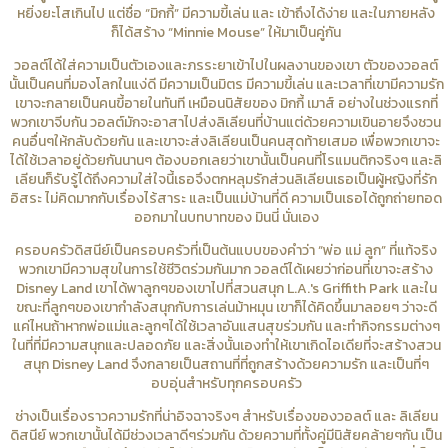
หยิ่งยะโสเกินไป แต่ชื่อ “มิกกี้” มีความขี้เล่น และ เข้าถึงได้ง่าย และในภายหลัง
ก็ได้สร้าง “Minnie Mouse” ให้มาเป็นคู่กัน
วอลต์ได้ใส่ความเป็นตัวเองและภรระยาเข้าไปในผลงานของเขา ตัวของวอลต์
นั้นเป็นคนที่มองโลกในแง่ดี มีความเป็นมิตร มีความขี้เล่น และเวลาที่เขามีความรัก
เขาจะกลายเป็นคนขี้อายในทันที เหมือนนิสัยของ มิกกี้ เมาส์ อย่างในช่วงแรกที่
พวกเขาจีบกัน วอลต์มักจะอาสาไปส่งลิเลียนที่บ้านแต่ด้วยความเขินอายจึงชวน
คนอื่นๆให้กลับด้วยกัน และเขาจะส่งลิเลียนเป็นคนสุดท้ายเสมอ เพื่อพวกเขาจะ
ได้ใช้เวลาอยู่ด้วยกันนานๆ ต้องบอกเลยว่าเขานั้นเป็นคนที่โรแมนติกจริงๆ และลิ
เลียนก็รับรู้ได้ถึงความใส่ใจนี้เธอจึงตกหลุมรักส่วนลิเลียนเธอเป็นผู้หญิงที่รัก
อิสระ ไม่คิดมากกับเรื่องไร้สาระ และเป็นแม่บ้านที่ดี ความเป็นเธอได้ถูกถ่ายทอด
ออกมาในบทบาทของ มินนี่ นั่นเอง
ครอบครัวดิสนีย์เป็นครอบครัวที่เป็นต้นแบบของคำว่า “พ่อ แม่ ลูก” ที่แท้จริง
พวกเขามีความสุขในการใช้ชีวิตร่วมกันมาก วอลต์ได้เผยว่าก่อนที่เขาจะสร้าง
Disney Land เขาได้พาลูกๆของเขาไปที่สวนสนุก L.A.'s Griffith Park และใน
ขณะที่ลูกๆของเขากำลังสนุกกับการเล่นม้าหมุน เขาก็ได้คิดขึ้นมาลอยๆ ว่าจะดี
แค่ไหนถ้าหากพ่อแม่และลูกๆได้ใช้เวลาอันแสนสุขร่วมกัน และทำกิจกรรมต่างๆ
ในที่ที่มีความสนุกและปลอดภัย และสิ่งนั้นเองทำให้เขาเกิดไอเดียที่จะสร้างสวน
สนุก Disney Land จึงกลายเป็นสถานที่ที่ถูกสร้างด้วยความรัก และเป็นที่ๆ
อบอุ่นสำหรับทุกครอบครัว
ช่างเป็นเรื่องราวความรักที่น่าอิจฉาจริงๆ สำหรับเรื่องของวอลต์ และ ลิเลียน
ดิสนีย์ พวกเขานั้นได้มีช่วงเวลาดีๆร่วมกัน ด้วยความที่ทั้งคู่มีนิสัยคล้ายๆกัน เป็น